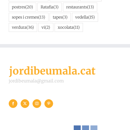
sopes i cremes
(13)
tapes
(3)
vedella
(15)
verdura
(36)
vi
(2)
xocolata
(11)
jordibeumala@gmail.com