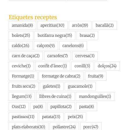
Etiquetes receptes
amanida
(8)
aperitius
(30)
arròs
(19)
bacallà
(2)
bolets
(25)
botifarra negra
(15)
brasa
(2)
caldo
(26)
calçots
(9)
canelons
(6)
carn de caça
(2)
carxofes
(7)
cervesa
(3)
ceviche
(1)
confit d'ànec
(1)
conill
(3)
dolços
(24)
Formatge
(1)
formatge de cabra
(2)
fruita
(9)
fruits secs
(2)
galetes
(1)
guacamole
(1)
llegum
(13)
llibres de cuina
(1)
mandonguilles
(1)
Ous
(12)
pa
(8)
papillota
(2)
pasta
(8)
pastissos
(11)
patata
(13)
peix
(25)
plats elaborats
(10)
pollastre
(24)
porc
(47)
postres
(20)
Ratafia
(3)
restaurants
(13)