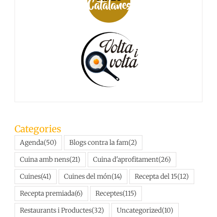
Categories
Agenda
(50)
Blogs contra la fam
(2)
Cuina amb nens
(21)
Cuina d'aprofitament
(26)
Cuines
(41)
Cuines del món
(14)
Recepta del 15
(12)
Recepta premiada
(6)
Receptes
(115)
Restaurants i Productes
(32)
Uncategorized
(10)