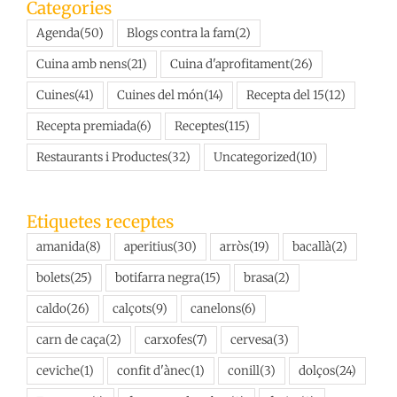
Categories
Agenda
(50)
Blogs contra la fam
(2)
Cuina amb nens
(21)
Cuina d'aprofitament
(26)
Cuines
(41)
Cuines del món
(14)
Recepta del 15
(12)
Recepta premiada
(6)
Receptes
(115)
Restaurants i Productes
(32)
Uncategorized
(10)
Etiquetes receptes
amanida
(8)
aperitius
(30)
arròs
(19)
bacallà
(2)
bolets
(25)
botifarra negra
(15)
brasa
(2)
caldo
(26)
calçots
(9)
canelons
(6)
carn de caça
(2)
carxofes
(7)
cervesa
(3)
ceviche
(1)
confit d'ànec
(1)
conill
(3)
dolços
(24)