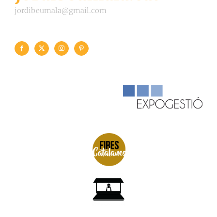
jordibeumala@gmail.com