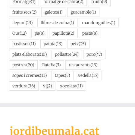
Formatge
(1)
formatge de cabra
(2)
fruita
(9)
fruits secs
(2)
galetes
(1)
guacamole
(1)
llegum
(13)
llibres de cuina
(1)
mandonguilles
(1)
Ous
(12)
pa
(8)
papillota
(2)
pasta
(8)
pastissos
(11)
patata
(13)
peix
(25)
plats elaborats
(10)
pollastre
(24)
porc
(47)
postres
(20)
Ratafia
(3)
restaurants
(13)
sopes i cremes
(13)
tapes
(3)
vedella
(15)
verdura
(36)
vi
(2)
xocolata
(11)