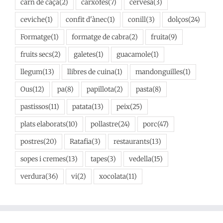
carn de caça
(2)
carxofes
(7)
cervesa
(3)
ceviche
(1)
confit d'ànec
(1)
conill
(3)
dolços
(24)
Formatge
(1)
formatge de cabra
(2)
fruita
(9)
fruits secs
(2)
galetes
(1)
guacamole
(1)
llegum
(13)
llibres de cuina
(1)
mandonguilles
(1)
Ous
(12)
pa
(8)
papillota
(2)
pasta
(8)
pastissos
(11)
patata
(13)
peix
(25)
plats elaborats
(10)
pollastre
(24)
porc
(47)
postres
(20)
Ratafia
(3)
restaurants
(13)
sopes i cremes
(13)
tapes
(3)
vedella
(15)
verdura
(36)
vi
(2)
xocolata
(11)