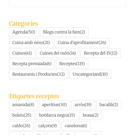
Categories
Agenda
(50)
Blogs contra la fam
(2)
Cuina amb nens
(21)
Cuina d'aprofitament
(26)
Cuines
(41)
Cuines del món
(14)
Recepta del 15
(12)
Recepta premiada
(6)
Receptes
(115)
Restaurants i Productes
(32)
Uncategorized
(10)
Etiquetes receptes
amanida
(8)
aperitius
(30)
arròs
(19)
bacallà
(2)
bolets
(25)
botifarra negra
(15)
brasa
(2)
caldo
(26)
calçots
(9)
canelons
(6)