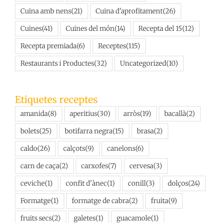
Cuina amb nens
(21)
Cuina d'aprofitament
(26)
Cuines
(41)
Cuines del món
(14)
Recepta del 15
(12)
Recepta premiada
(6)
Receptes
(115)
Restaurants i Productes
(32)
Uncategorized
(10)
Etiquetes receptes
amanida
(8)
aperitius
(30)
arròs
(19)
bacallà
(2)
bolets
(25)
botifarra negra
(15)
brasa
(2)
caldo
(26)
calçots
(9)
canelons
(6)
carn de caça
(2)
carxofes
(7)
cervesa
(3)
ceviche
(1)
confit d'ànec
(1)
conill
(3)
dolços
(24)
Formatge
(1)
formatge de cabra
(2)
fruita
(9)
fruits secs
(2)
galetes
(1)
guacamole
(1)