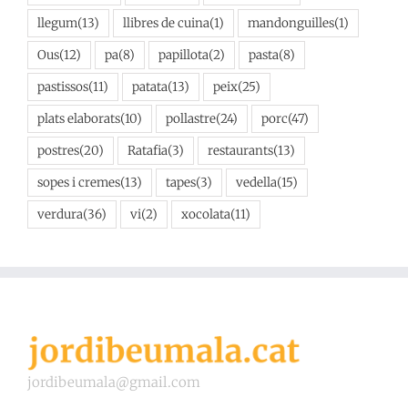
llegum
(13)
llibres de cuina
(1)
mandonguilles
(1)
Ous
(12)
pa
(8)
papillota
(2)
pasta
(8)
pastissos
(11)
patata
(13)
peix
(25)
plats elaborats
(10)
pollastre
(24)
porc
(47)
postres
(20)
Ratafia
(3)
restaurants
(13)
sopes i cremes
(13)
tapes
(3)
vedella
(15)
verdura
(36)
vi
(2)
xocolata
(11)
jordibeumala@gmail.com