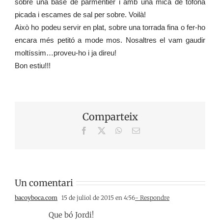
sobre una base de parmentier i amb una mica de tòfona
picada i escames de sal per sobre. Voilà!
Això ho podeu servir en plat, sobre una torrada fina o fer-ho
encara més petitó a mode mos. Nosaltres el vam gaudir
moltíssim…proveu-ho i ja direu!
Bon estiu!!!
Comparteix
Facebook
X
WhatsApp
Email:
Un comentari
bacoyboca.com
15 de juliol de 2015 en 4:56
- Respondre
Que bó Jordi!