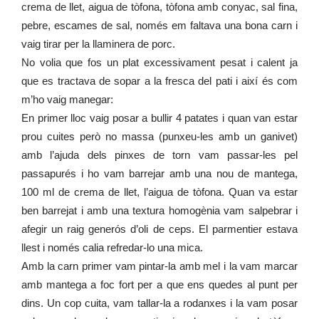
crema de llet, aigua de tòfona, tòfona amb conyac, sal fina,
pebre, escames de sal, només em faltava una bona carn i
vaig tirar per la llaminera de porc.
No volia que fos un plat excessivament pesat i calent ja
que es tractava de sopar a la fresca del pati i així és com
m’ho vaig manegar:
En primer lloc vaig posar a bullir 4 patates i quan van estar
prou cuites però no massa (punxeu-les amb un ganivet)
amb l’ajuda dels pinxes de torn vam passar-les pel
passapurés i ho vam barrejar amb una nou de mantega,
100 ml de crema de llet, l’aigua de tòfona. Quan va estar
ben barrejat i amb una textura homogènia vam salpebrar i
afegir un raig generós d’oli de ceps. El parmentier estava
llest i només calia refredar-lo una mica.
Amb la carn primer vam pintar-la amb mel i la vam marcar
amb mantega a foc fort per a que ens quedes al punt per
dins. Un cop cuita, vam tallar-la a rodanxes i la vam posar