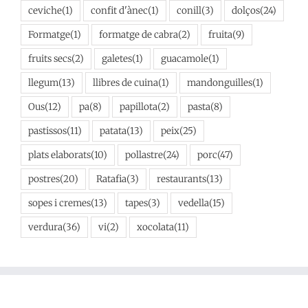
ceviche
(1)
confit d'ànec
(1)
conill
(3)
dolços
(24)
Formatge
(1)
formatge de cabra
(2)
fruita
(9)
fruits secs
(2)
galetes
(1)
guacamole
(1)
llegum
(13)
llibres de cuina
(1)
mandonguilles
(1)
Ous
(12)
pa
(8)
papillota
(2)
pasta
(8)
pastissos
(11)
patata
(13)
peix
(25)
plats elaborats
(10)
pollastre
(24)
porc
(47)
postres
(20)
Ratafia
(3)
restaurants
(13)
sopes i cremes
(13)
tapes
(3)
vedella
(15)
verdura
(36)
vi
(2)
xocolata
(11)