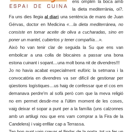
ens omplim la boca amb
la dieta mediterrània, oi?.
Fa uns dies llegia
al diari
una sentència de mans de Juan
Gérvas, doctor en Medicina
«…la dieta mediterránea, no
consiste en tomar aceite de oliva a cucharadas, sino en
poner un mantel, cubiertos y tener compañía…».
Això ho van tenir clar de seguida la Su que ens van
embolicar a una colla de blocaires a passar una bona
estona cuinant i sopant…una molt bona nit de divendres!!!
Jo no havia acabat especialment eufòric la setmana i la
convocatòria en divendres va ser difícil de gestionar per
qüestions logístiques…us haig de confessar que el cos em
demanava perdre’m al sofà però com que la meva religió
no em permet desdir-me a l’últim moment de les coses,
vaig deixar el sopar a punt per a la família (uns calzonnes
amb un artilugi nou que ens vam comprar a la Fira de la
Candelera) i vaig enfilar cap a Terrassa.
Tan bon punt vaig creuar el llindar de la porta, tot va fer un