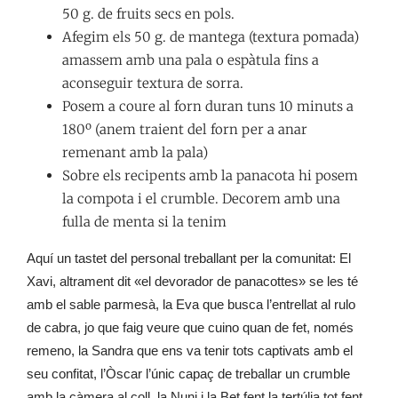
50 g. de fruits secs en pols.
Afegim els 50 g. de mantega (textura pomada)
amassem amb una pala o espàtula fins a
aconseguir textura de sorra.
Posem a coure al forn duran tuns 10 minuts a
180º (anem traient del forn per a anar
remenant amb la pala)
Sobre els recipents amb la panacota hi posem
la compota i el crumble. Decorem amb una
fulla de menta si la tenim
Aquí un tastet del personal treballant per la comunitat: El
Xavi, altrament dit «el devorador de panacottes» se les té
amb el sable parmesà, la Eva que busca l’entrellat al rulo
de cabra, jo que faig veure que cuino quan de fet, només
remeno, la Sandra que ens va tenir tots captivats amb el
seu confitat, l’Òscar l’únic capaç de treballar un crumble
amb la càmera al coll, la Nuni i la Bet fent la tertúlia tot fent