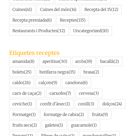
Cuines
(41)
Cuines del món
(14)
Recepta del 15
(12)
Recepta premiada
(6)
Receptes
(115)
Restaurants i Productes
(32)
Uncategorized
(10)
Etiquetes receptes
amanida
(8)
aperitius
(30)
arròs
(19)
bacallà
(2)
bolets
(25)
botifarra negra
(15)
brasa
(2)
caldo
(26)
calçots
(9)
canelons
(6)
carn de caça
(2)
carxofes
(7)
cervesa
(3)
ceviche
(1)
confit d'ànec
(1)
conill
(3)
dolços
(24)
Formatge
(1)
formatge de cabra
(2)
fruita
(9)
fruits secs
(2)
galetes
(1)
guacamole
(1)