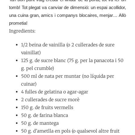
tomb! Tot plegat va canviar de dimensió: un espai acollidor,
una cuina gran, amics i companys blocaires, menjar… Allò
prometia!
Ingredients:
1/2 beina de vainilla (o 2 cullerades de sure
vainillat)
125 g. de sucre blanc (75 g. per la panacota i 50
g. pel crumble)
500 ml de nata per muntar (no líquida per
cuinar)
4 fulles de gelatina o agar-agar
2 cullerades de sucre morè
150 g. de fruits vermells
50 g. de farina blanca
50 g. de mantega
50 g. d’ametlla en pols (o qualsevol altre fruit