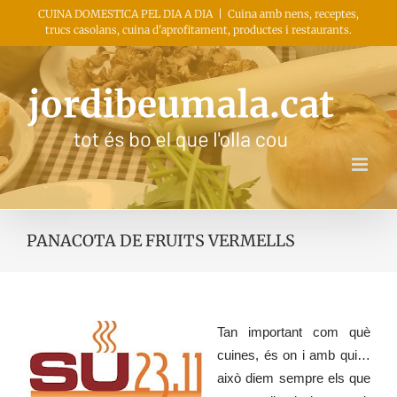
Skip
CUINA DOMESTICA PEL DIA A DIA
|
Cuina amb nens, receptes,
trucs casolans, cuina d'aprofitament, productes i restaurants.
to
content
PANACOTA DE FRUITS VERMELLS
Tan important com què
cuines, és on i amb qui…
això diem sempre els que