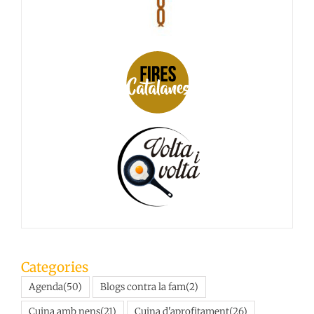
Categories
Agenda
(50)
Blogs contra la fam
(2)
Cuina amb nens
(21)
Cuina d'aprofitament
(26)