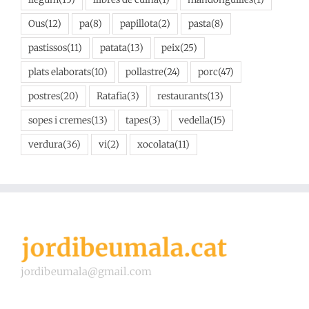
llegum
(13)
llibres de cuina
(1)
mandonguilles
(1)
Ous
(12)
pa
(8)
papillota
(2)
pasta
(8)
pastissos
(11)
patata
(13)
peix
(25)
plats elaborats
(10)
pollastre
(24)
porc
(47)
postres
(20)
Ratafia
(3)
restaurants
(13)
sopes i cremes
(13)
tapes
(3)
vedella
(15)
verdura
(36)
vi
(2)
xocolata
(11)
jordibeumala@gmail.com