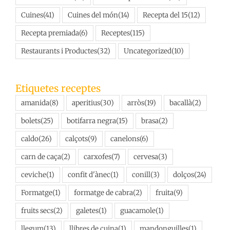
Cuines
(41)
Cuines del món
(14)
Recepta del 15
(12)
Recepta premiada
(6)
Receptes
(115)
Restaurants i Productes
(32)
Uncategorized
(10)
Etiquetes receptes
amanida
(8)
aperitius
(30)
arròs
(19)
bacallà
(2)
bolets
(25)
botifarra negra
(15)
brasa
(2)
caldo
(26)
calçots
(9)
canelons
(6)
carn de caça
(2)
carxofes
(7)
cervesa
(3)
ceviche
(1)
confit d'ànec
(1)
conill
(3)
dolços
(24)
Formatge
(1)
formatge de cabra
(2)
fruita
(9)
fruits secs
(2)
galetes
(1)
guacamole
(1)
llegum
(13)
llibres de cuina
(1)
mandonguilles
(1)