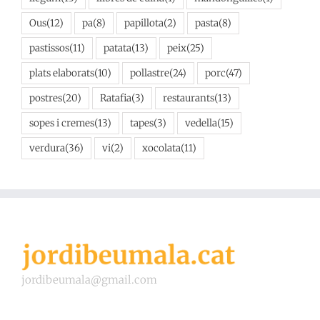
Ous
(12)
pa
(8)
papillota
(2)
pasta
(8)
pastissos
(11)
patata
(13)
peix
(25)
plats elaborats
(10)
pollastre
(24)
porc
(47)
postres
(20)
Ratafia
(3)
restaurants
(13)
sopes i cremes
(13)
tapes
(3)
vedella
(15)
verdura
(36)
vi
(2)
xocolata
(11)
jordibeumala@gmail.com