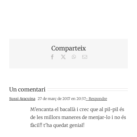
Comparteix
Facebook
X
WhatsApp
Email:
Un comentari
Sussi Aracuina
27 de març de 2017 en 20:37
- Respondre
M'encanta el bacallà i crec que al pil-pil és
de les millors maneres de menjar-lo i no és
fàcil!! t'ha quedat genial!