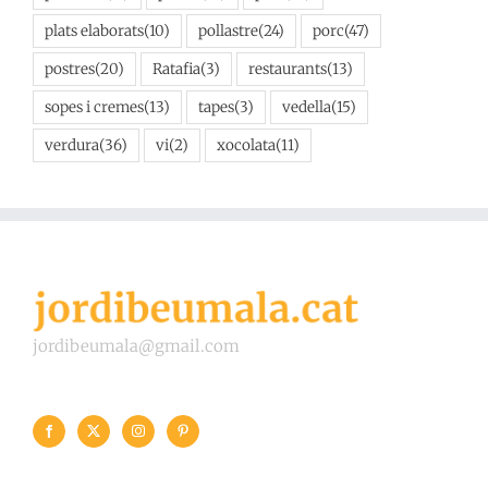
plats elaborats
(10)
pollastre
(24)
porc
(47)
postres
(20)
Ratafia
(3)
restaurants
(13)
sopes i cremes
(13)
tapes
(3)
vedella
(15)
verdura
(36)
vi
(2)
xocolata
(11)
jordibeumala@gmail.com