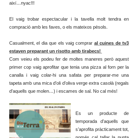
així…nyac!!!
El vaig trobar espectacular i la tavella molt tendra en
compració amb les faves, o els mateixos pèsols.
Casualment, el dia que els vaig comprar
al cuines de tv3
estaven preparant un risotto amb tirabecs!
Com veieu els podeu fer de moltes maneres però aquest
primer cop vaig aprofitar que tenia una pizza al forn per la
canalla i vaig colar-hi una safata per preparar-me una
tapeta amb una mica d’oli d’oliva verge extra casolà (regals
d’aquells que molen…) i escames de sal. No cal més!
Es un producte de
temporada d’aquells que
s’aprofita pràcticament tot,
només cal tallar la punta