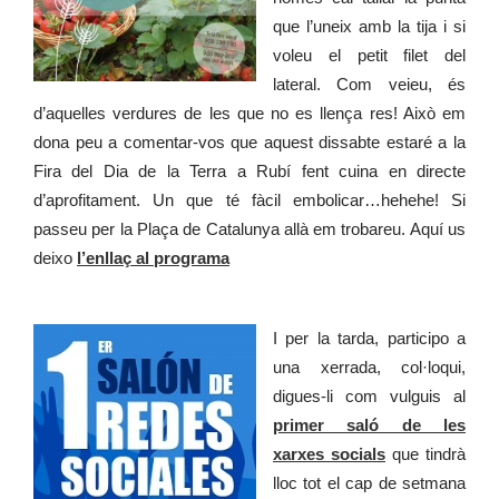
que l’uneix amb la tija i si
voleu el petit filet del
lateral. Com veieu, és
d’aquelles verdures de les que no es llença res! Això em
dona peu a comentar-vos que aquest dissabte estaré a la
Fira del Dia de la Terra a Rubí fent cuina en directe
d’aprofitament. Un que té fàcil embolicar…hehehe! Si
passeu per la Plaça de Catalunya allà em trobareu. Aquí us
deixo
l’enllaç al programa
I per la tarda, participo a
una xerrada, col·loqui,
digues-li com vulguis al
primer saló de les
xarxes socials
que tindrà
lloc tot el cap de setmana