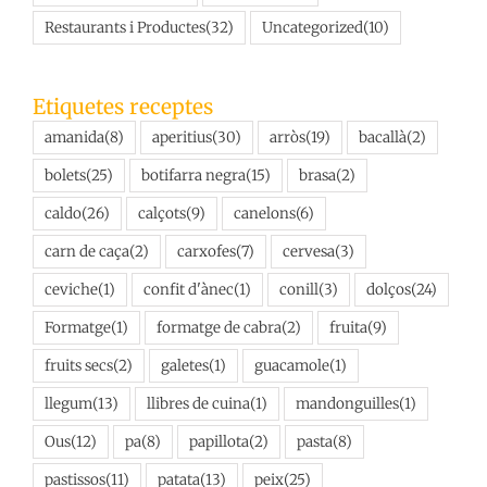
Restaurants i Productes
(32)
Uncategorized
(10)
Etiquetes receptes
amanida
(8)
aperitius
(30)
arròs
(19)
bacallà
(2)
bolets
(25)
botifarra negra
(15)
brasa
(2)
caldo
(26)
calçots
(9)
canelons
(6)
carn de caça
(2)
carxofes
(7)
cervesa
(3)
ceviche
(1)
confit d'ànec
(1)
conill
(3)
dolços
(24)
Formatge
(1)
formatge de cabra
(2)
fruita
(9)
fruits secs
(2)
galetes
(1)
guacamole
(1)
llegum
(13)
llibres de cuina
(1)
mandonguilles
(1)
Ous
(12)
pa
(8)
papillota
(2)
pasta
(8)
pastissos
(11)
patata
(13)
peix
(25)