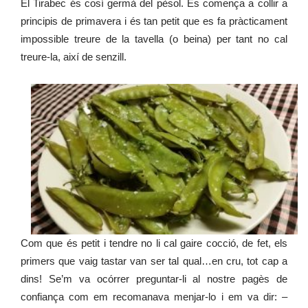
El Tirabec és cosí germà del pèsol. Es comença a collir a
principis de primavera i és tan petit que es fa pràcticament
impossible treure de la tavella (o beina) per tant no cal
treure-la, així de senzill.
Com que és petit i tendre no li cal gaire cocció, de fet, els
primers que vaig tastar van ser tal qual…en cru, tot cap a
dins! Se’m va ocórrer preguntar-li al nostre pagès de
confiança com em recomanava menjar-lo i em va dir: –