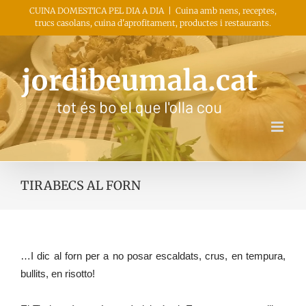
Skip
CUINA DOMESTICA PEL DIA A DIA
|
Cuina amb nens, receptes,
trucs casolans, cuina d'aprofitament, productes i restaurants.
to
content
TIRABECS AL FORN
…I dic al forn per a no posar escaldats, crus, en tempura,
bullits, en risotto!