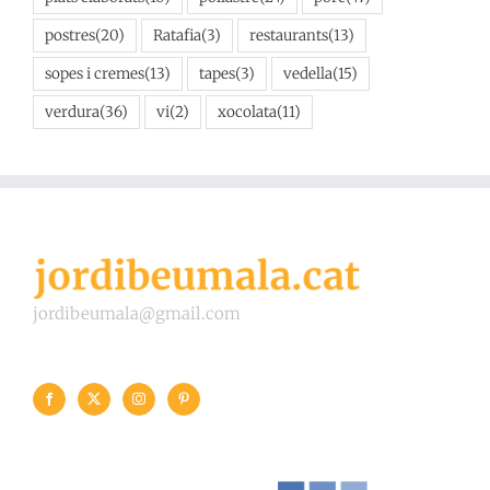
postres
(20)
Ratafia
(3)
restaurants
(13)
sopes i cremes
(13)
tapes
(3)
vedella
(15)
verdura
(36)
vi
(2)
xocolata
(11)
jordibeumala@gmail.com