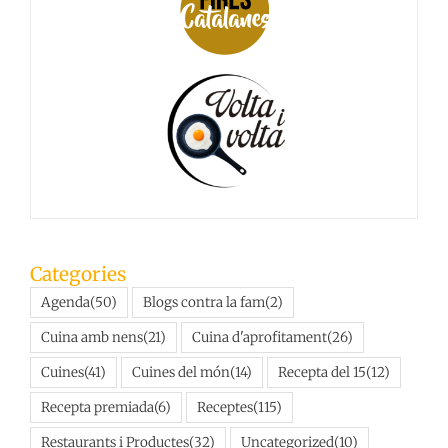
Categories
Agenda
(50)
Blogs contra la fam
(2)
Cuina amb nens
(21)
Cuina d'aprofitament
(26)
Cuines
(41)
Cuines del món
(14)
Recepta del 15
(12)
Recepta premiada
(6)
Receptes
(115)
Restaurants i Productes
(32)
Uncategorized
(10)