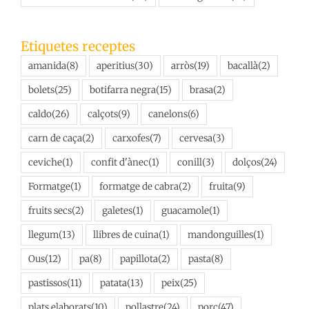
Etiquetes receptes
amanida
(8)
aperitius
(30)
arròs
(19)
bacallà
(2)
bolets
(25)
botifarra negra
(15)
brasa
(2)
caldo
(26)
calçots
(9)
canelons
(6)
carn de caça
(2)
carxofes
(7)
cervesa
(3)
ceviche
(1)
confit d'ànec
(1)
conill
(3)
dolços
(24)
Formatge
(1)
formatge de cabra
(2)
fruita
(9)
fruits secs
(2)
galetes
(1)
guacamole
(1)
llegum
(13)
llibres de cuina
(1)
mandonguilles
(1)
Ous
(12)
pa
(8)
papillota
(2)
pasta
(8)
pastissos
(11)
patata
(13)
peix
(25)
plats elaborats
(10)
pollastre
(24)
porc
(47)